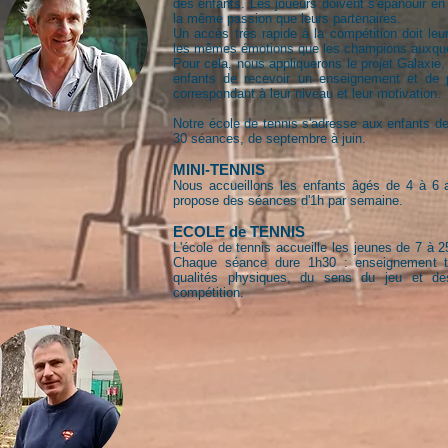
des enfants. Les joueurs doivent s'épanouir en
la même passion que leurs partenaires.
Un accès très rapide à la compétition doit leur
les mêmes émotions que les champions auxquels 
Pour cela, nous appliquerons le projet Galaxie,
enfants de recevoir un enseignement et de 
correspondant à leur niveau et leur motivation.
Notre école de tennis s'adresse aux enfants de
30 séances, de septembre à juin.
MINI-TENNIS
Nous accueillons les enfants âgés de 4 à 6 a
propose des séances d'1h par semaine.
ECOLE de TENNIS
L'école de tennis accueille les jeunes de 7 à 
Chaque séance dure 1h30 : enseignement te
qualités physiques, du sens du jeu et des
compétition.