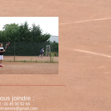
ous joindre :
l : 01 45 90 92 64
sm.tennis@gmail.com