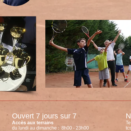
Ouvert 7 jours sur 7
N
Accès aux terrains
Te
du lundi au dimanche : 8h00 - 23h00
tc