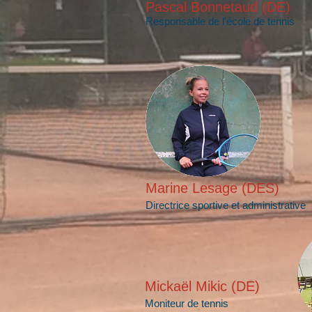
Pascal Bonnetaud (DE)
Responsable de l'école de tennis
Marine Lesage (DES)
Directrice sportive et administrative
Mickaël Mikic (DE)
Moniteur de tennis