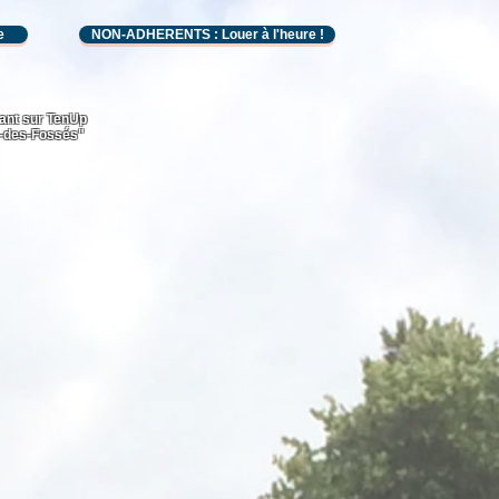
e
NON-ADHERENTS : Louer à l'heure !
ant sur TenUp
-des-Fossés"
L'école de tennis
Adhésions et tarifs