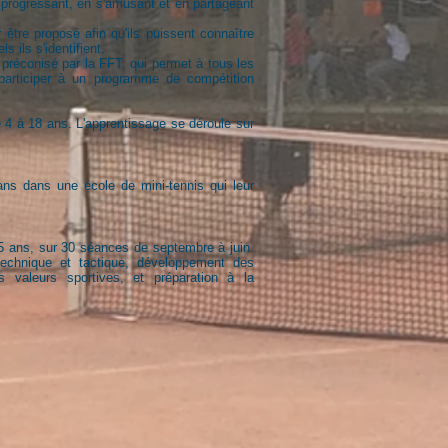
 progressant, en s'amusant et en partageant
 être proposé afin qu'ils puissent connaître
ils s'identifient.
 préconisé par la FFT, qui permet à tous les
participer à un programme de compétition
 4 à 18 ans. L'apprentissage se déroule sur
ns dans une école de mini-tennis qui leur
25 ans, sur 30 séances de septembre à juin.
chnique et tactique, développement des
 valeurs sportives, et préparation à la